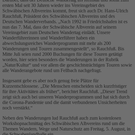
ersten Mal seit 30 Jahren wieder ins Vereinsgebiet des
Schwäbischen Albvereins kommt, freut sich auch Dr. Hans-Ulrich
Rauchfuß, Präsident des Schwäbischen Albvereins und des
Deutschen Wanderverbands. „Nach 1992 in Friedrichshafen ist es
nun das 7. Mal, dass der Schwäbische Albverein auf seinem
Vereinsgebiet zum Deutschen Wandertag einlädt. Unsere
Wanderführerinnen und Wanderführer haben ein
abwechslungsreiches Wanderprogramm mit mehr als 200
Wanderungen und Touren zusammengestellt“, so Rauchfuß. Bis
Mitte Juli seien rund 2000 Buchungen für diese Touren getätigt
worden, hier seien besonders die Wanderungen in der Rubrik
„Natur/Kultur“ und vor allem die geschichtsträchtigen Touren sowie
alle Wanderangebote rund um Fellbach nachgefragt.
Insgesamt gebe es aber noch genug freie Plätze für
Kurzentschlossene. „Die Menschen entscheiden sich kurzfristiger
für ihre Aktivitäten als früher“, berichtet Rauchfuß. „Dieser Trend
zeigt sich auch bei unseren Wanderprogrammen und hat sich durch
die Corona-Pandemie und die damit verbundenen Unsicherheiten
noch verstärkt.“
Neben den Wanderungen lud Rauchfuß auch zum kostenlosen
Workshopnachmittag des Schwäbischen Albvereins rund um die
Themen Wandern, Wege und Naturschutz am Freitag, 5. August, in
die Schwabenlandhalle ein.