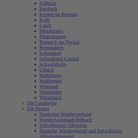
Fellbach
Heubach
Kernen im Remstal
Korb
Lorch
Mögglingen
Plüderhausen
Remseck am Neckar
Remshalden
Schorndorf
Schwäbisch Gmünd
Schwaikheim
Urbach
Waiblingen
Waldstetten
Weinstadt
Winnenden
Winterbach
Die Landkreise
Die Partner
Deutscher Wanderverband
Wanderhauptstadt Fellbach
Schwäbischer Albverein
Deutsche Wanderjugend und Schwäbische
Albvereinsjugend