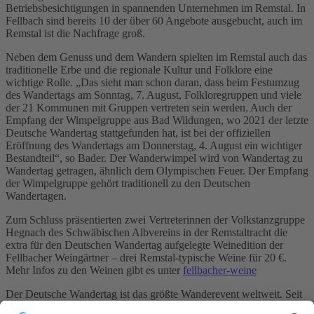
Betriebsbesichtigungen in spannenden Unternehmen im Remstal. In
Fellbach sind bereits 10 der über 60 Angebote ausgebucht, auch im
Remstal ist die Nachfrage groß.
Neben dem Genuss und dem Wandern spielten im Remstal auch das
traditionelle Erbe und die regionale Kultur und Folklore eine
wichtige Rolle. „Das sieht man schon daran, dass beim Festumzug
des Wandertags am Sonntag, 7. August, Folkloregruppen und viele
der 21 Kommunen mit Gruppen vertreten sein werden. Auch der
Empfang der Wimpelgruppe aus Bad Wildungen, wo 2021 der letzte
Deutsche Wandertag stattgefunden hat, ist bei der offiziellen
Eröffnung des Wandertags am Donnerstag, 4. August ein wichtiger
Bestandteil“, so Bader. Der Wanderwimpel wird von Wandertag zu
Wandertag getragen, ähnlich dem Olympischen Feuer. Der Empfang
der Wimpelgruppe gehört traditionell zu den Deutschen
Wandertagen.
Zum Schluss präsentierten zwei Vertreterinnen der Volkstanzgruppe
Hegnach des Schwäbischen Albvereins in der Remstaltracht die
extra für den Deutschen Wandertag aufgelegte Weinedition der
Fellbacher Weingärtner – drei Remstal-typische Weine für 20 €.
Mehr Infos zu den Weinen gibt es unter
fellbacher-weine
Der Deutsche Wandertag ist das größte Wanderevent weltweit. Seit
über 120 Jahren lädt der Deutsche Wanderverband (DWV)