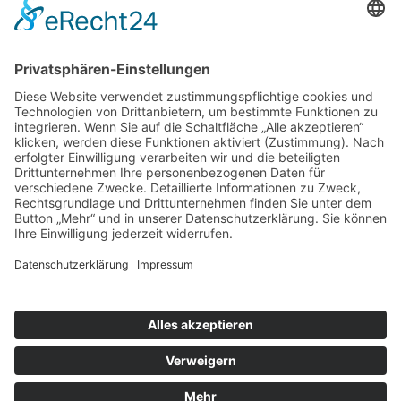
gemeinsam mit einem Mitgliedsverein und regionalen Partnern zur
Erkundung einer Wanderregion in Deutschland ein. Jedes Jahr
folgen über 30.000 Wanderer dieser Einladung. Beim Deutschen
Wandertag 2022 vom 3. bis 7. August 2022 übernehmen der
Schwäbische Albverein und die Kommunen im Remstal die Rolle
der Gastgeber. „Wandertagshauptstadt“ und somit
Wandertagsmittelpunkt ist die Stadt Fellbach am Fuße des 470
Meter hohen Kappelbergs.
DWT 2022 generell, Stadt Fellbach und Remstal: Sabine Laartz,
Telefon 0711 5851-222, E-Mail
pressereferat@fellbach.de
Wandern und Wanderwege: Ute Dilg, Telefon 0711 22585-43, E-
Mail
udilg@schwaebischer-albverein.de
Inklusionsbeauftragte der Stadt Fellbach: Michaela Gamsjäger,
Telefon 0711-5851-463, E-Mail
inklusion@fellbach.de
Zurück
121. Deutscher Wandertag | 3.–7.8.2022
Navigation überspringen
Kontakt
Datenschutz
Impressum