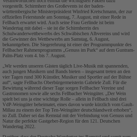
Verantwortlichen noch einmal die wichtigsten Fakten dazu
vorgestellt. Schirmherr des Großevents ist der baden-
württembergische Ministerpräsident Winfried Kretschmann, der zur
offiziellen Feierstunde am Sonntag, 7. August, mit einer Rede in
Fellbach erwartet wird. Auch seine Frau Gerlinde ist beim
Wandertag mit dabei – sie ist die Schirmherrin des
Schulwanderwettbewerbs des Schwäbischen Albvereins und wird
die Gewinner des Wettbewerbs am Samstag, 6. August,
bekanntgeben. Die Siegerehrung ist einer der Programmpunkte des
Fellbacher Rahmenprogramms „Genuss im Park“ auf dem Guntram-
Palm-Platz vom 4. bis 7. August.
„Wir werden unseren Gästen täglich Live-Musik mit spannenden,
auch jungen Musikern und Bands bieten – insgesamt treten an den
vier Tagen rund 300 Künstler, Musiker und Sportler auf der Bühne
auf“, sagte Fellbachs Oberbürgermeisterin Gabriele Zull. Für die
Bewirtung während dieser Tage sorgen Fellbacher Vereine und
Gastronomen sowie alle sechs Fellbacher Weingüter. „Der Wein
spielt bei uns ja eine wichtige Rolle – allein in Fellbach sind drei
VdP-Weingüter beheimatet, eines davon wurde kürzlich vom Gault-
Millau zu einem der Top Ten-Weingüter deutschlandweit erhoben“,
so Zull. Daher sei das Remstal mit der Verbindung von Genuss und
Natur die perfekte Gastgeber-Region für den 121. Deutschen
Wandertag 2022.
Darüber, dass der Deutsche Wandertag ins Remstal und somit zum