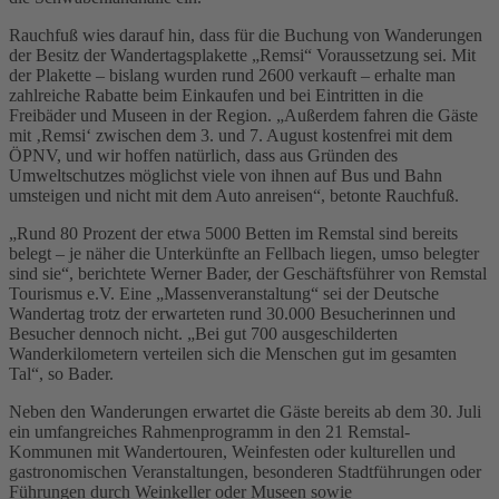
Rauchfuß wies darauf hin, dass für die Buchung von Wanderungen
der Besitz der Wandertagsplakette „Remsi“ Voraussetzung sei. Mit
der Plakette – bislang wurden rund 2600 verkauft – erhalte man
zahlreiche Rabatte beim Einkaufen und bei Eintritten in die
Freibäder und Museen in der Region. „Außerdem fahren die Gäste
mit ‚Remsi‘ zwischen dem 3. und 7. August kostenfrei mit dem
ÖPNV, und wir hoffen natürlich, dass aus Gründen des
Umweltschutzes möglichst viele von ihnen auf Bus und Bahn
umsteigen und nicht mit dem Auto anreisen“, betonte Rauchfuß.
„Rund 80 Prozent der etwa 5000 Betten im Remstal sind bereits
belegt – je näher die Unterkünfte an Fellbach liegen, umso belegter
sind sie“, berichtete Werner Bader, der Geschäftsführer von Remstal
Tourismus e.V. Eine „Massenveranstaltung“ sei der Deutsche
Wandertag trotz der erwarteten rund 30.000 Besucherinnen und
Besucher dennoch nicht. „Bei gut 700 ausgeschilderten
Wanderkilometern verteilen sich die Menschen gut im gesamten
Tal“, so Bader.
Neben den Wanderungen erwartet die Gäste bereits ab dem 30. Juli
ein umfangreiches Rahmenprogramm in den 21 Remstal-
Kommunen mit Wandertouren, Weinfesten oder kulturellen und
gastronomischen Veranstaltungen, besonderen Stadtführungen oder
Führungen durch Weinkeller oder Museen sowie