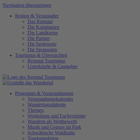
Navigation überspringen
Region
&
Veranstalter
Das Remstal
Die Kommunen
Die Landkreise
Die Partner
Die Seelenorte
Die Sponsoren
Tourismus
&
Übernachten
Remstal Tourismus
Unterkünfte & Gastgeber
Programm
&
Veranstaltungen
Veranstaltungskalender
Wandertagsplakette
Themen
Workshops und Fachvorträge
Wandern als Wettbewerb
Musik und Genuss im Park
Schwäbische Waldbahn
Tourismusbörse