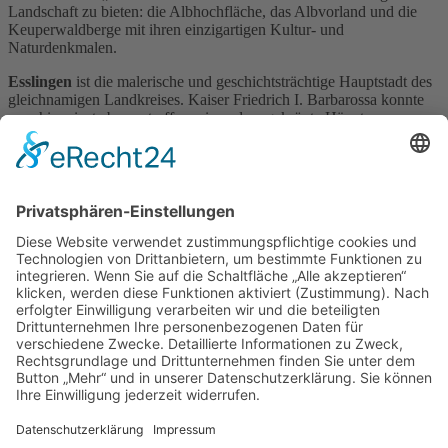
Landschaft zu bieten: die Albhochfläche, das Albvorland und die
Keuperwaldberge mit ihren einzigartigen Kultur- und
Naturdenkmalen.
Esslingen
ist die malerische und geschichtsträchtige Hauptstadt des
gleichnamigen Landkreises. Kaiser Friedrich I. Barbarossa konnte
man hier einst ebenso treffen wie andere gekrönte Häupter.
Und eines der berühmtesten Schlösser steht in
Ludwigsburg
: das
Residenzschloss mit seinem Park Blühendes Barock.
Viel zu entdecken gibt es auch in den Landkreisen Böblingen und
Göppingen rund um Stuttgart. Viele Ideen zu den Themen Wandern,
Radeln und Genuss finden Sie unter
www.aktiv-region-stuttgart.de
.