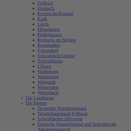
Fellbach
Heubach
Kernen im Remstal
Korb
Lorch
Mögglingen
Plüderhausen
Remseck am Neckar
Remshalden
Schorndorf
Schwäbisch Gmünd
Schwaikheim
Urbach
Waiblingen
Waldstetten
Weinstadt
Winnenden
Winterbach
Die Landkreise
Die Partner
Deutscher Wanderverband
Wanderhauptstadt Fellbach
Schwäbischer Albverein
Deutsche Wanderjugend und Schwäbische
Albvereinsjugend