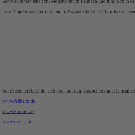
Seit vier Jahren lebt Toni Mogens nun in Fellbach und fühlt sich in 
Toni Mogens spielt am Freitag, 5. August 2022 ab 20 Uhr live mit s
Sein Seelenort befindet sich oben auf dem Kappelberg am Remstalweg,
www.fellbach.de
www.komoot.de
www.remstal.de