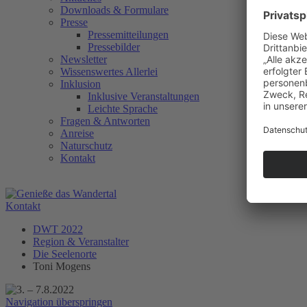
Downloads & Formulare
Presse
Pressemitteilungen
Pressebilder
Newsletter
Wissenswertes Allerlei
Inklusion
Inklusive Veranstaltungen
Leichte Sprache
Fragen & Antworten
Anreise
Naturschutz
Kontakt
Kontakt
DWT 2022
Region & Veranstalter
Die Seelenorte
Toni Mogens
Navigation überspringen