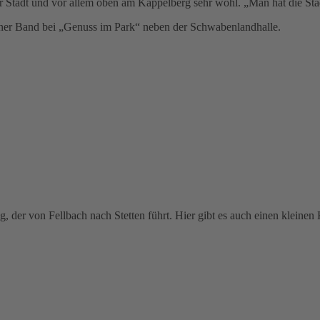
der Stadt und vor allem oben am Kappelberg sehr wohl. „Man hat die Sta
einer Band bei „Genuss im Park“ neben der Schwabenlandhalle.
 der von Fellbach nach Stetten führt. Hier gibt es auch einen kleinen 