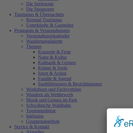
Die Seelenorte
Die Sponsoren
Tourismus & Übernachten
Remstal Tourismus
Unterkünfte & Gastgeber
Programm & Veranstaltungen
Veranstaltungskalender
Wandertagsplakette
Themen
Konzerte & Feste
Natur & Kultur
Kulinarik & Genuss
Körper & Seele
Sport & Action
Familie & Jugend
Stadtführungen & Besichtigungen
Workshops und Fachvorträge
Wandern als Wettbewerb
Musik und Genuss im Park
Schwäbische Waldbahn
Tourismusbörse
Inklusion
Gruppenangebote
Service & Kontakt
Aktuelles