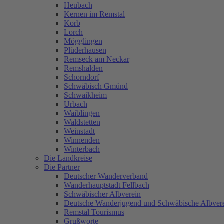
Heubach
Kernen im Remstal
Korb
Lorch
Mögglingen
Plüderhausen
Remseck am Neckar
Remshalden
Schorndorf
Schwäbisch Gmünd
Schwaikheim
Urbach
Waiblingen
Waldstetten
Weinstadt
Winnenden
Winterbach
Die Landkreise
Die Partner
Deutscher Wanderverband
Wanderhauptstadt Fellbach
Schwäbischer Albverein
Deutsche Wanderjugend und Schwäbische Albver
Remstal Tourismus
Grußworte