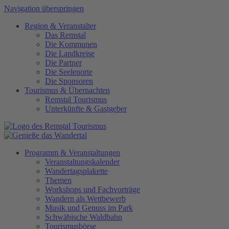
Navigation überspringen
Region
&
Veranstalter
Das Remstal
Die Kommunen
Die Landkreise
Die Partner
Die Seelenorte
Die Sponsoren
Tourismus
&
Übernachten
Remstal Tourismus
Unterkünfte & Gastgeber
Programm
&
Veranstaltungen
Veranstaltungskalender
Wandertagsplakette
Themen
Workshops und Fachvorträge
Wandern als Wettbewerb
Musik und Genuss im Park
Schwäbische Waldbahn
Tourismusbörse